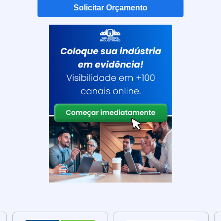
adequação precisa às necessidades de cada instalação.
Solicitar Orçamento
rodutos Rígidos
raz uma série de benefícios para a proteção e condução se
letrodutos rígidos proporcionam uma camada de proteçã
s, umidade, corrosão e outros elementos externos.
item a condução segura dos cabos elétricos, evitando 
os-circuitos e choques elétricos.
tos rígidos contribuem para a organização e estética da
s da vista.
icados com materiais de alta qualidade, os eletroduto
e de substituição frequente.