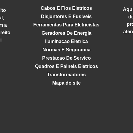
istência e durabilidade,
Cabos E Fios Eletricos
Aqui
a que o trabalho possa ser
ito
Disjuntores E Fusiveis
d
lizado com eficiência e
l,
pr
cisão.
Ferramentas Para Eletricistas
m a
aten
reito
Geradores De Energia
i
Iluminacao Eletrica
Normas E Seguranca
Prestacao De Servico
Quadros E Paineis Eletricos
Transformadores
Mapa do site