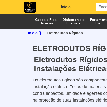
Início
Cabos e Fios
Disjuntores e
Ferrament
Elétricos
Fusíveis
Eletric
Início ❱
Eletrodutos Rígidos
ELETRODUTOS RÍG
Eletrodutos Rígido
Instalações Elétrica
Os eletrodutos rígidos são component
instalação elétrica. Feitos de materia
contra impactos, umidade e agentes cor
na proteção de suas instalações elétri