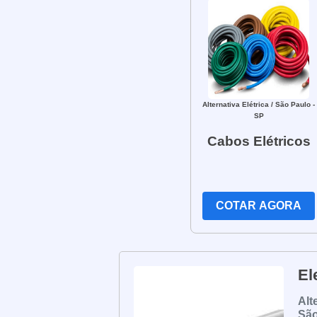
5. Adaptabilidade a diferentes ambie
industriais, comerciais e residenciais
Em resumo, os eletrodutos rígidos são
resistência, proteção contra impactos
elétricas. Consulte um profissional qua
Alternativa Elétrica
/ São Paulo -
instalações elétricas.
SP
Cabos Elétricos
COTAR AGORA
El
Alt
São