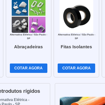
ntes:
Esses tubos são adequados para uma variedade d
, adaptando-se às necessidades específicas de cada insta
 essenciais para a proteção e condução segura de cabo
 e agentes externos, esses componentes garantem a segu
lificado para auxiliá-lo na escolha e instalação adequad
Alternativa Elétrica
/ São Paulo -
Alternativa Elétrica
/ São Paulo -
SP
SP
Abraçadeiras
Fitas Isolantes
COTAR AGORA
COTAR AGORA
etrodutos rígidos
ernativa Elétrica -
 Paulo - SP