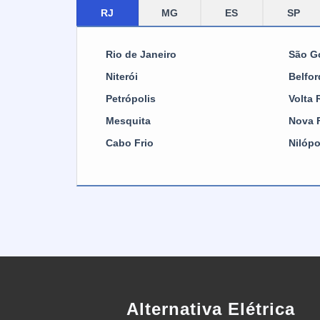
ele
el
RJ
MG
ES
SP
voc
mel
tra
se
são
pro
Rio de Janeiro
São G
er
co
pro
Niterói
Belfo
pro
com
Petrópolis
Volta
de 
Alé
Mesquita
Nova 
mat
ele
pos
Cabo Frio
Nilópo
lâm
res
são
voc
oxi
e p
ele
mui
Os 
fer
qua
El
Alternativa Elétrica
of