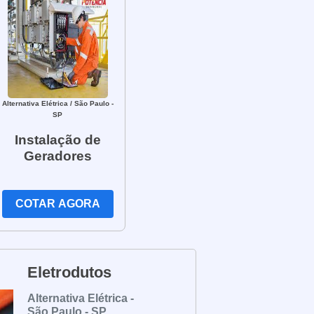
e ambientes, incluindo áreas
lação.
s elétricos em instalações. Com sua
rança e a integridade das instalações
a dos eletrodutos rígidos para suas
Alternativa Elétrica
/ São Paulo -
SP
Instalação de
Geradores
COTAR AGORA
Eletrodutos
Alternativa Elétrica -
São Paulo - SP