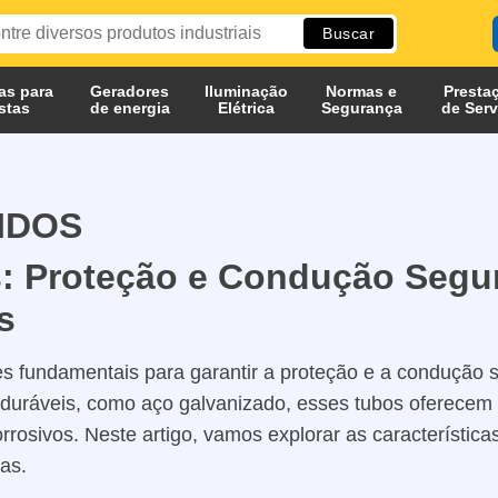
as para
Geradores
Iluminação
Normas e
Presta
istas
de energia
Elétrica
Segurança
de Serv
IDOS
s: Proteção e Condução Segu
s
es fundamentais para garantir a proteção e a condução 
is duráveis, como aço galvanizado, esses tubos oferecem
rosivos. Neste artigo, vamos explorar as características
cas.