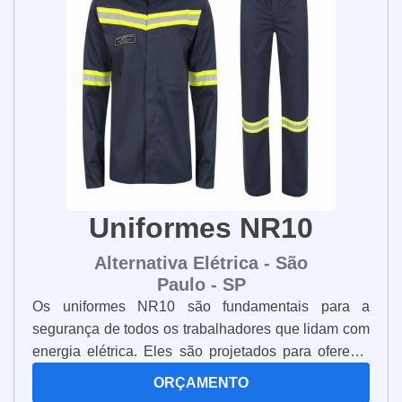
curto-circuito. Estes dispositivos são extremamente
Ao escolher o grupo gerador a diesel ideal, é
úteis para qualquer pessoa que precise medir
importante considerar diversos fatores para
voltagem de circuitos elétricos, pois oferecem uma
leitura precisa e confiável.
garantir que atenda às suas necessidades
específicas.
Certifique-se de que o grupo gerador
escolhido tenha capacidade suficiente para
suprir essa demanda, considerando também
Uniformes NR10
possíveis picos de carga.
Alternativa Elétrica - São
Paulo - SP
Determine o tipo de aplicação em que o
Os uniformes NR10 são fundamentais para a
grupo gerador será utilizado. Por exemplo, se
segurança de todos os trabalhadores que lidam com
será para uso residencial, comercial ou
energia elétrica. Eles são projetados para oferecer
industrial.
proteção contra choques elétricos, queimaduras,
ORÇAMENTO
riscos mecânicos e outros riscos de segurança. Os