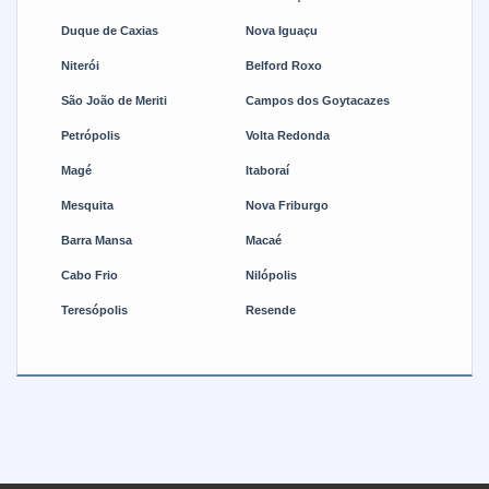
alicates de corte são fabricados com materiais de alta
qualidade e possuem lâminas afiadas e resistentes para
Duque de Caxias
Nova Iguaçu
garantir que você trabalhe com segurança e precisão.
Niterói
Belford Roxo
São João de Meriti
Campos dos Goytacazes
Petrópolis
Volta Redonda
Magé
Itaboraí
Mesquita
Nova Friburgo
Barra Mansa
Macaé
Cabo Frio
Nilópolis
Teresópolis
Resende