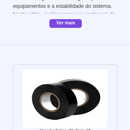
equipamentos e a estabilidade do sistema.
Neste artigo, exploraremos as vantagens do
transformador isolador monofásico e como
Ver mais
ele pode beneficiar seu sistema elétrico.
Beneficios
O transformador isolador monofásico é
projetado para fornecer isolamento elétrico
entre os circuitos primário e secundário. Ele
atua como uma barreira de proteção,
impedindo que falhas elétricas e surtos de
tensão afetem seus equipamentos
sensíveis. Além disso, esses
transformadores ajudam a regular a tensão
elétrica, garantindo um fornecimento