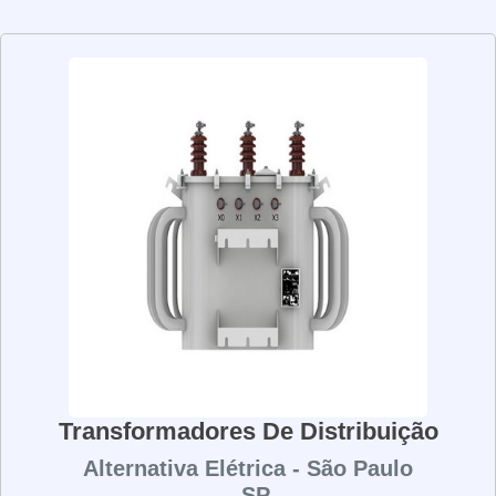
altas cargas de corrente, o que significa que eles são
extremamente confiáveis e duráveis. Além disso, eles
são projetados para serem eficientes, o que significa que
eles podem economizar energia e reduzir os custos de
operação. Os transformadores de corrente são usados
em uma variedade de aplicações, desde a transmissão
de energia elétrica em grandes redes até a proteção de
equipamentos elétricos em instalações industriais. Como
eles são projetados para serem seguros e eficientes, os
transformadores de corrente são uma parte essencial da
infraestrutura elétrica moderna.
Transformadores De Distribuição
Alternativa Elétrica - São Paulo
- SP