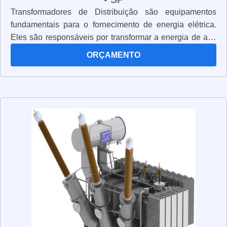
Transformadores de Distribuição são equipamentos
fundamentais para o fornecimento de energia elétrica.
Eles são responsáveis por transformar a energia de alta
tensão em energia de baixa tensão, permitindo que ela
ORÇAMENTO
chegue às residências e empresas. Além disso, eles
também são responsáveis por proteger a rede elétrica
contra sobrecargas e curtos-circuitos. Os
transformadores de distribuição são fabricados com
materiais de alta qualidade, como aço, cobre e alumínio,
para garantir a segurança e a eficiência do sistema
elétrico. Eles também são projetados para serem
resistentes ao calor, à umidade e a outros fatores
ambientais. Os transformadores de distribuição são
essenciais para o fornecimento de energia elétrica
segura e confiável. Eles são projetados para durar
muitos anos, oferecendo um serviço confiável e seguro
para todos os usuários.