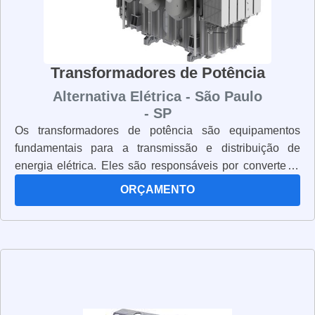
Transformadores de Potência
Alternativa Elétrica - São Paulo
- SP
Os transformadores de potência são equipamentos
fundamentais para a transmissão e distribuição de
energia elétrica. Eles são responsáveis por converter a
tensão de uma rede elétrica para outra, permitindo que a
ORÇAMENTO
energia seja transportada de forma segura e eficiente.
Além disso, os transformadores de potência também são
usados para aumentar ou diminuir a tensão de um
circuito elétrico. Os transformadores de potência são
projetados para suportar altas cargas de corrente e
tensão, o que os torna extremamente confiáveis e
seguros. Eles são fabricados com materiais resistentes e