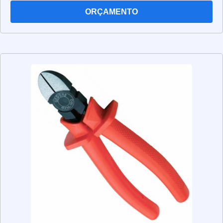
elétrico, permitindo que a energia seja transferida de
ORÇAMENTO
forma segura. Além disso, eles também ajudam a isolar
os circuitos elétricos, evitando que a corrente elétrica se
espalhe para outras partes do sistema. Os
transformadores isoladores são fabricados com materiais
resistentes à alta temperatura e à corrosão, garantindo
que eles possam suportar as altas tensões e correntes
elétricas. Eles também são projetados para serem
resistentes a choques elétricos, o que significa que eles
podem ser usados em ambientes perigosos. Os
transformadores isoladores são usados em uma
variedade de aplicações, desde sistemas de energia
elétrica até equipamentos industriais. Eles são
projetados para serem seguros e confiáveis, permitindo
que os usuários trabalhem com segurança. Além disso,
eles também são eficientes, o que significa que eles
podem ajudar a economizar energia. Em suma, os
transformadores isoladores são dispositivos essenciais