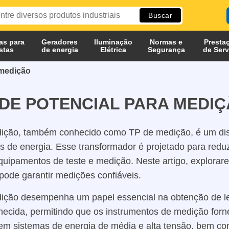
as para
Geradores
Iluminação
Normas e
Presta
istas
de energia
Elétrica
Segurança
de Serv
 medição
E POTENCIAL PARA MEDI
ição, também conhecido como TP de medição, é um dispos
s de energia. Esse transformador é projetado para reduzi
uipamentos de teste e medição. Neste artigo, explorar
pode garantir medições confiáveis.
ição desempenha um papel essencial na obtenção de lei
ecida, permitindo que os instrumentos de medição forne
em sistemas de energia de média e alta tensão, bem co