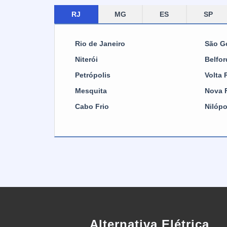
evi
seg
RJ
MG
ES
SP
que
tra
uni
dis
os
Rio de Janeiro
São G
pa
boa
tem
Niterói
Belfo
NR
qu
Petrópolis
Volta
gar
amb
Mesquita
Nova 
os 
cab
com
Cabo Frio
Nilópo
são
fle
ins
ace
ide
ene
ind
se
dur
Alternativa Elétrica