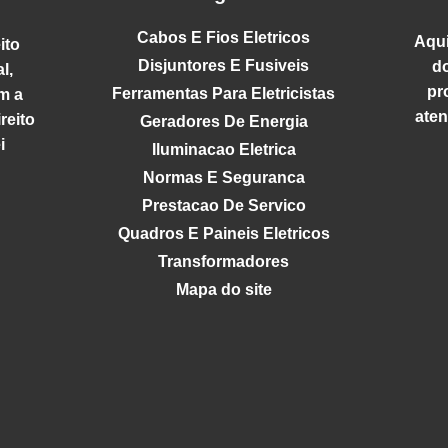
Cabos E Fios Eletricos
Aqui
ito
Disjuntores E Fusiveis
d
l,
pr
Ferramentas Para Eletricistas
m a
aten
reito
Geradores De Energia
i
Iluminacao Eletrica
Normas E Seguranca
Prestacao De Servico
Quadros E Paineis Eletricos
Transformadores
Mapa do site