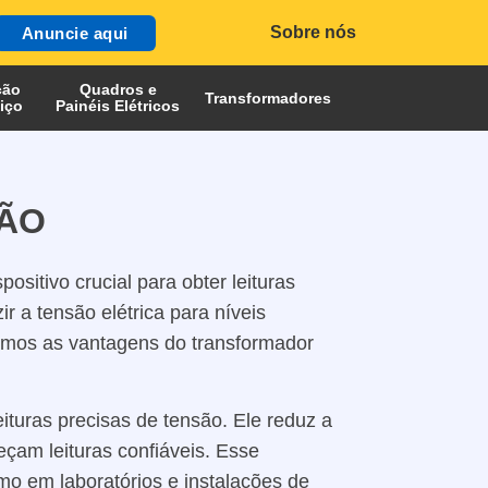
Sobre nós
Anuncie aqui
ção
Quadros e
Transformadores
iço
Painéis Elétricos
ÇÃO
itivo crucial para obter leituras
r a tensão elétrica para níveis
emos as vantagens do transformador
turas precisas de tensão. Ele reduz a
çam leituras confiáveis. Esse
mo em laboratórios e instalações de