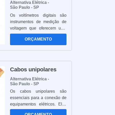
Alternativa Elétrica -
São Paulo - SP
Os voltímetros digitais são
instrumentos de medição de
voltagem que oferecem uma
leitura precisa e confiável.
ORÇAMENTO
Estes dispositivos são usados
para medir a voltagem de
circuitos elétricos, permitindo
que os usuários verifiquem se
os circuitos estão funcionando
Cabos unipolares
corretamente. Os voltímetros
Alternativa Elétrica -
digitais são muito fáceis de
São Paulo - SP
usar e oferecem uma leitura
Os cabos unipolares são
clara e precisa. Além disso,
essenciais para a conexão de
eles são muito compactos e
equipamentos elétricos. Eles
leves, o que os torna ideais
são usados para transmitir
para uso em campo. Os
ORÇAMENTO