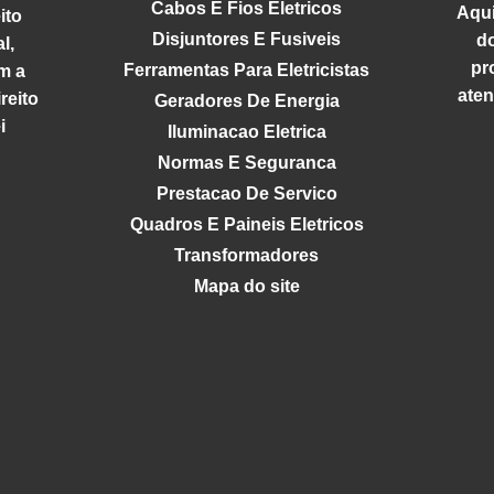
Cabos E Fios Eletricos
Aqui
ito
Disjuntores E Fusiveis
d
l,
pr
Ferramentas Para Eletricistas
m a
aten
reito
Geradores De Energia
i
Iluminacao Eletrica
Normas E Seguranca
Prestacao De Servico
Quadros E Paineis Eletricos
Transformadores
Mapa do site