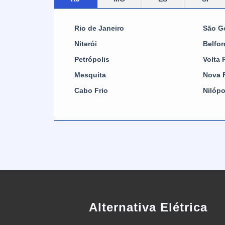
que
tra
uni
dis
os
Rio de Janeiro
São G
pa
boa
tem
Niterói
Belfo
NR
qu
Petrópolis
Volta
gar
amb
Mesquita
Nova 
os 
cab
com
Cabo Frio
Nilópo
são
fle
ins
ace
ide
ene
ind
se
dur
Alternativa Elétrica