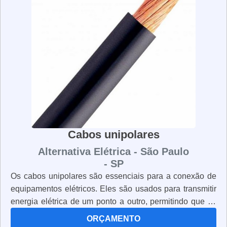
É importante que os trabalhadores usem os uniformes
corretamente e que os mantenham limpos e em boas
condições. Os uniformes NR10 são essenciais para
garantir a segurança de todos os trabalhadores que
lidam com energia elétrica.
Cabos unipolares
Alternativa Elétrica - São Paulo
- SP
Os cabos unipolares são essenciais para a conexão de
equipamentos elétricos. Eles são usados para transmitir
energia elétrica de um ponto a outro, permitindo que os
dispositivos funcionem corretamente. Os cabos
ORÇAMENTO
unipolares são fabricados com materiais resistentes e