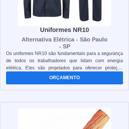
Uniformes NR10
Alternativa Elétrica - São Paulo
- SP
Os uniformes NR10 são fundamentais para a segurança
de todos os trabalhadores que lidam com energia
elétrica. Eles são projetados para oferecer proteção
contra choques elétricos, queimaduras, riscos mecânicos
ORÇAMENTO
e outros riscos de segurança. Os uniformes NR10 são
fabricados com materiais resistentes e duráveis, que
oferecem proteção e conforto aos usuários. Além disso,
eles são projetados para serem fáceis de usar e manter.
Os uniformes NR10 são obrigatórios para todos os
trabalhadores que lidam com energia elétrica, pois eles
oferecem a segurança necessária para evitar acidentes.