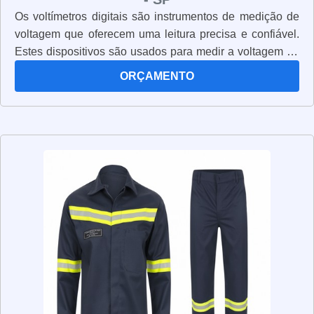
Os voltímetros digitais são instrumentos de medição de
voltagem que oferecem uma leitura precisa e confiável.
Estes dispositivos são usados para medir a voltagem de
circuitos elétricos, permitindo que os usuários verifiquem
ORÇAMENTO
se os circuitos estão funcionando corretamente. Os
voltímetros digitais são muito fáceis de usar e oferecem
uma leitura clara e precisa. Além disso, eles são muito
compactos e leves, o que os torna ideais para uso em
campo. Os voltímetros digitais também são muito
seguros, pois possuem proteção contra sobrecarga e
curto-circuito. Estes dispositivos são extremamente úteis
para qualquer pessoa que precise medir voltagem de
circuitos elétricos, pois oferecem uma leitura precisa e
confiável.