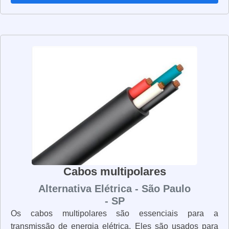
duráveis, como cobre, alumínio e aço. Eles são
projetados para suportar altas temperaturas e resistir à
corrosão. Além disso, eles são resistentes ao fogo e às
intempéries, o que os torna ideais para uso em
ambientes externos. Os cabos unipolares são fáceis de
instalar e manter. Eles são leves e flexíveis, o que os
torna ideais para uso em espaços apertados. Além disso,
eles são resistentes a vibrações e choques, o que os
torna ideais para uso em equipamentos industriais. Os
cabos unipolares são uma solução eficaz para a
conexão de equipamentos elétricos. Eles são
resistentes, duráveis e fáceis de instalar e manter. Se
você precisa de cabos unipolares para sua instalação
Cabos multipolares
elétrica, não hesite em procurar por um fornecedor de
Alternativa Elétrica - São Paulo
qualidade.
- SP
Os cabos multipolares são essenciais para a
transmissão de energia elétrica. Eles são usados para