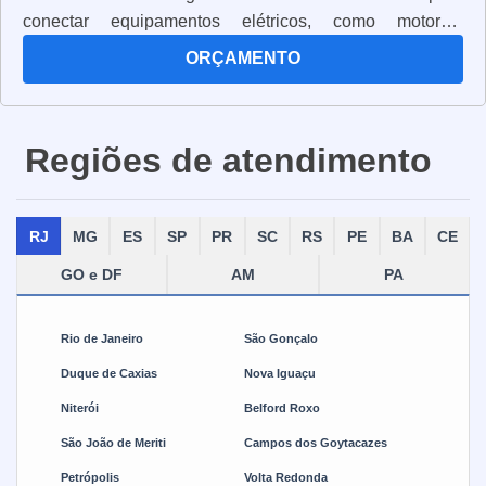
conectar equipamentos elétricos, como motores,
transformadores, geradores e outros dispositivos. Os
ORÇAMENTO
cabos multipolares são fabricados com materiais
resistentes e de alta qualidade, para garantir a
segurança e a eficiência da transmissão de energia.
Regiões de atendimento
Além disso, eles são projetados para suportar altas
temperaturas e vibrações, para que possam ser usados
em ambientes industriais. Os cabos multipolares também
RJ
MG
ES
SP
PR
SC
RS
PE
BA
CE
são projetados para serem flexíveis, para que possam
ser instalados em locais de difícil acesso. Eles são a
GO e DF
AM
PA
solução ideal para a transmissão de energia elétrica em
ambientes industriais, pois oferecem segurança,
Rio de Janeiro
São Gonçalo
eficiência e durabilidade.
Duque de Caxias
Nova Iguaçu
Niterói
Belford Roxo
São João de Meriti
Campos dos Goytacazes
Petrópolis
Volta Redonda