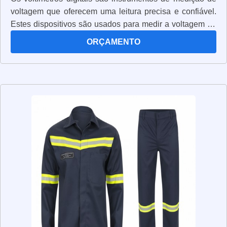
voltagem que oferecem uma leitura precisa e confiável.
Estes dispositivos são usados para medir a voltagem de
circuitos elétricos, permitindo que os usuários verifiquem
ORÇAMENTO
se os circuitos estão funcionando corretamente. Os
voltímetros digitais são muito fáceis de usar e oferecem
uma leitura clara e precisa. Além disso, eles são muito
compactos e leves, o que os torna ideais para uso em
campo. Os voltímetros digitais também são muito
seguros, pois possuem proteção contra sobrecarga e
curto-circuito. Estes dispositivos são extremamente úteis
para qualquer pessoa que precise medir voltagem de
circuitos elétricos, pois oferecem uma leitura precisa e
confiável.