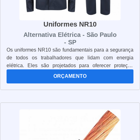
Uniformes NR10
Alternativa Elétrica - São Paulo
- SP
Os uniformes NR10 são fundamentais para a segurança
de todos os trabalhadores que lidam com energia
elétrica. Eles são projetados para oferecer proteção
contra choques elétricos, queimaduras, riscos mecânicos
ORÇAMENTO
e outros riscos de segurança. Os uniformes NR10 são
fabricados com materiais resistentes e duráveis, que
oferecem proteção e conforto aos usuários. Além disso,
eles são projetados para serem fáceis de usar e manter.
Os uniformes NR10 são obrigatórios para todos os
trabalhadores que lidam com energia elétrica, pois eles
oferecem a segurança necessária para evitar acidentes.
É importante que os trabalhadores usem os uniformes