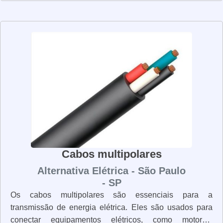
projetados para suportar altas temperaturas e resistir à
corrosão. Além disso, eles são resistentes ao fogo e às
intempéries, o que os torna ideais para uso em
ambientes externos. Os cabos unipolares são fáceis de
instalar e manter. Eles são leves e flexíveis, o que os
torna ideais para uso em espaços apertados. Além disso,
eles são resistentes a vibrações e choques, o que os
torna ideais para uso em equipamentos industriais. Os
cabos unipolares são uma solução eficaz para a
conexão de equipamentos elétricos. Eles são
resistentes, duráveis e fáceis de instalar e manter. Se
você precisa de cabos unipolares para sua instalação
Cabos multipolares
elétrica, não hesite em procurar por um fornecedor de
Alternativa Elétrica - São Paulo
qualidade.
- SP
Os cabos multipolares são essenciais para a
transmissão de energia elétrica. Eles são usados para
conectar equipamentos elétricos, como motores,