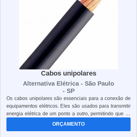
corretamente e que os mantenham limpos e em boas
condições. Os uniformes NR10 são essenciais para
garantir a segurança de todos os trabalhadores que
lidam com energia elétrica.
Cabos unipolares
Alternativa Elétrica - São Paulo
- SP
Os cabos unipolares são essenciais para a conexão de
equipamentos elétricos. Eles são usados para transmitir
energia elétrica de um ponto a outro, permitindo que os
dispositivos funcionem corretamente. Os cabos
ORÇAMENTO
unipolares são fabricados com materiais resistentes e
duráveis, como cobre, alumínio e aço. Eles são