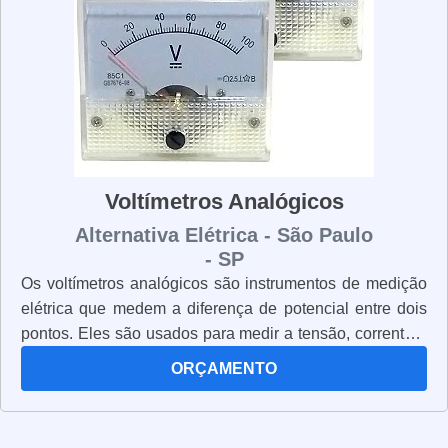
Voltímetros Analógicos
Alternativa Elétrica - São Paulo
- SP
Os voltímetros analógicos são instrumentos de medição
elétrica que medem a diferença de potencial entre dois
pontos. Eles são usados para medir a tensão, corrente e
resistência em circuitos elétricos. Os voltímetros
ORÇAMENTO
analógicos são muito precisos e confiáveis, pois usam
um ponteiro para mostrar a leitura. Eles são muito fáceis
de usar e são ideais para aplicações de laboratório, pois