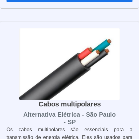
duráveis, como cobre, alumínio e aço. Eles são
projetados para suportar altas temperaturas e resistir à
corrosão. Além disso, eles são resistentes ao fogo e às
intempéries, o que os torna ideais para uso em
ambientes externos. Os cabos unipolares são fáceis de
instalar e manter. Eles são leves e flexíveis, o que os
torna ideais para uso em espaços apertados. Além disso,
eles são resistentes a vibrações e choques, o que os
torna ideais para uso em equipamentos industriais. Os
cabos unipolares são uma solução eficaz para a
conexão de equipamentos elétricos. Eles são
resistentes, duráveis e fáceis de instalar e manter. Se
você precisa de cabos unipolares para sua instalação
Cabos multipolares
elétrica, não hesite em procurar por um fornecedor de
Alternativa Elétrica - São Paulo
qualidade.
- SP
Os cabos multipolares são essenciais para a
transmissão de energia elétrica. Eles são usados para