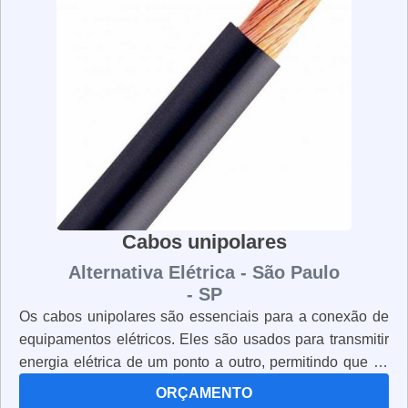
É importante que os trabalhadores usem os uniformes
corretamente e que os mantenham limpos e em boas
condições. Os uniformes NR10 são essenciais para
garantir a segurança de todos os trabalhadores que
lidam com energia elétrica.
Cabos unipolares
Alternativa Elétrica - São Paulo
- SP
Os cabos unipolares são essenciais para a conexão de
equipamentos elétricos. Eles são usados para transmitir
energia elétrica de um ponto a outro, permitindo que os
dispositivos funcionem corretamente. Os cabos
ORÇAMENTO
unipolares são fabricados com materiais resistentes e