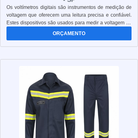
Os voltímetros digitais são instrumentos de medição de
voltagem que oferecem uma leitura precisa e confiável.
Estes dispositivos são usados para medir a voltagem de
circuitos elétricos, permitindo que os usuários verifiquem
ORÇAMENTO
se os circuitos estão funcionando corretamente. Os
voltímetros digitais são muito fáceis de usar e oferecem
uma leitura clara e precisa. Além disso, eles são muito
compactos e leves, o que os torna ideais para uso em
campo. Os voltímetros digitais também são muito
seguros, pois possuem proteção contra sobrecarga e
curto-circuito. Estes dispositivos são extremamente úteis
para qualquer pessoa que precise medir voltagem de
circuitos elétricos, pois oferecem uma leitura precisa e
confiável.