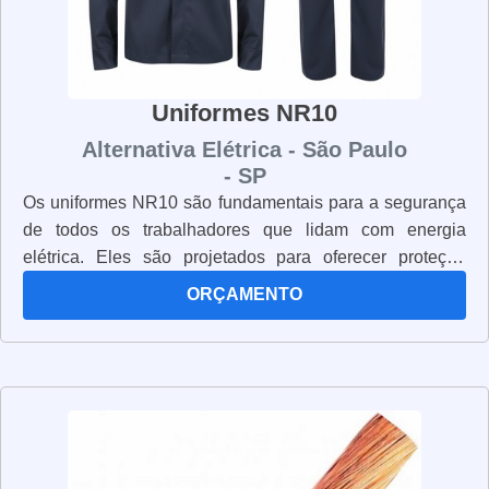
Uniformes NR10
Alternativa Elétrica - São Paulo
- SP
Os uniformes NR10 são fundamentais para a segurança
de todos os trabalhadores que lidam com energia
elétrica. Eles são projetados para oferecer proteção
contra choques elétricos, queimaduras, riscos mecânicos
ORÇAMENTO
e outros riscos de segurança. Os uniformes NR10 são
fabricados com materiais resistentes e duráveis, que
oferecem proteção e conforto aos usuários. Além disso,
eles são projetados para serem fáceis de usar e manter.
Os uniformes NR10 são obrigatórios para todos os
trabalhadores que lidam com energia elétrica, pois eles
oferecem a segurança necessária para evitar acidentes.