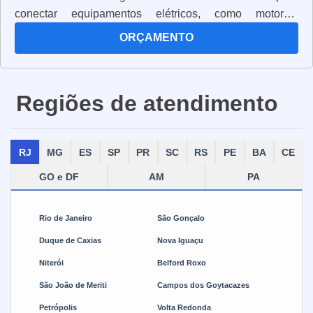
conectar equipamentos elétricos, como motores,
transformadores, geradores e outros dispositivos. Os
ORÇAMENTO
cabos multipolares são fabricados com materiais
resistentes e de alta qualidade, para garantir a
segurança e a eficiência da transmissão de energia.
Regiões de atendimento
Além disso, eles são projetados para suportar altas
temperaturas e vibrações, para que possam ser usados
em ambientes industriais. Os cabos multipolares também
RJ
MG
ES
SP
PR
SC
RS
PE
BA
CE
são projetados para serem flexíveis, para que possam
ser instalados em locais de difícil acesso. Eles são a
GO e DF
AM
PA
solução ideal para a transmissão de energia elétrica em
ambientes industriais, pois oferecem segurança,
Rio de Janeiro
São Gonçalo
eficiência e durabilidade.
Duque de Caxias
Nova Iguaçu
Niterói
Belford Roxo
São João de Meriti
Campos dos Goytacazes
Petrópolis
Volta Redonda