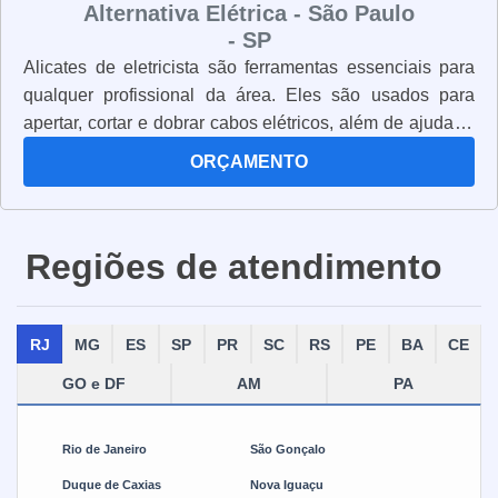
Alternativa Elétrica - São Paulo
- SP
Alicates de eletricista são ferramentas essenciais para
qualquer profissional da área. Eles são usados para
apertar, cortar e dobrar cabos elétricos, além de ajudar a
conectar e desconectar componentes elétricos. Os
ORÇAMENTO
alicates de eletricista são fabricados com materiais
resistentes e duráveis, para garantir que eles possam
suportar o trabalho pesado. Eles também são projetados
Regiões de atendimento
para serem ergonômicos, para que o profissional possa
trabalhar com conforto e segurança. Além disso, os
alicates de eletricista são equipados com lâminas de aço
RJ
MG
ES
SP
PR
SC
RS
PE
BA
CE
inoxidável, que são resistentes à corrosão e à oxidação.
Isso significa que eles podem ser usados por muito
GO e DF
AM
PA
tempo sem se desgastar. Os alicates de eletricista são
ferramentas essenciais para qualquer profissional da
Rio de Janeiro
São Gonçalo
área. Eles são projetados para oferecer segurança,
resistência e durabilidade, para que o trabalho possa ser
Duque de Caxias
Nova Iguaçu