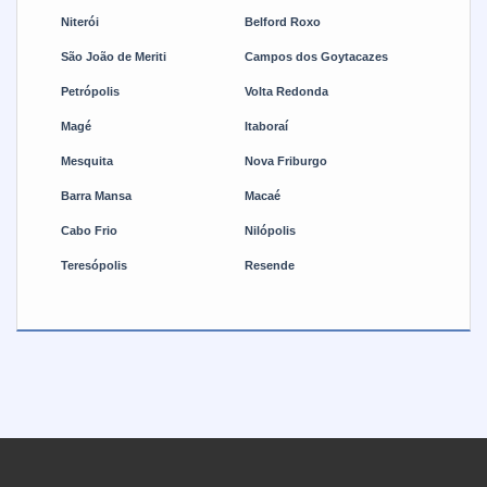
realizado com eficiência e precisão.
Niterói
Belford Roxo
São João de Meriti
Campos dos Goytacazes
Petrópolis
Volta Redonda
Magé
Itaboraí
Mesquita
Nova Friburgo
Barra Mansa
Macaé
Cabo Frio
Nilópolis
Teresópolis
Resende