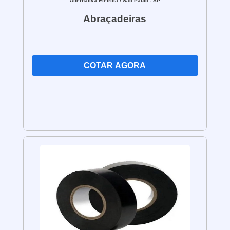
Alternativa Elétrica
/ São Paulo - SP
normas e regulamentos mais recentes do
Abraçadeiras
setor, garantindo que todas as intervenções
sejam realizadas de forma segura e
eficiente.
COTAR AGORA
Beneficios
Nossos serviços incluem inspeção e
diagnóstico de painéis elétricos, verificação
de sistemas de proteção contra sobrecargas
e curtos-circuitos, manutenção de
transformadores e geradores, calibração de
instrumentos de medição, análise
termográfica, entre outros.
Além disso, oferecemos serviços de
otimização energética, identificando