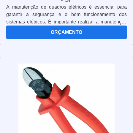
A manutenção de quadros elétricos é essencial para
garantir a segurança e o bom funcionamento dos
sistemas elétricos. É importante realizar a manutenção
preventiva de forma regular para evitar problemas e
ORÇAMENTO
garantir a segurança dos usuários. A manutenção
preventiva deve incluir a verificação de todos os
componentes do quadro elétrico, como cabos,
conectores, disjuntores, fusíveis, etc. Além disso, é
importante verificar se há algum sinal de dano ou
desgaste, como corrosão, fiação solta ou conexões
desgastadas. Também é importante verificar se os
componentes estão instalados de acordo com as normas
de segurança. Se houver algum problema, é importante
realizar a manutenção corretiva imediatamente para
evitar acidentes. A manutenção de quadros elétricos é
uma tarefa importante para garantir a segurança e o bom
funcionamento dos sistemas elétricos. Por isso, é