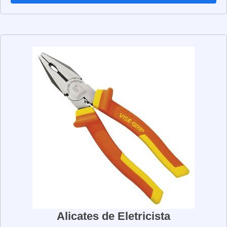
enquanto são apertados. Eles têm uma alça ergonômica
para garantir que você possa trabalhar com conforto e
precisão. Além disso, eles têm uma lâmina de aço
resistente para garantir que os cabos e fios sejam
conectados de forma segura. Os alicates de crimpar são
uma ferramenta versátil e podem ser usados para
conectar cabos de vários tamanhos e espessuras. Eles
também são úteis para conectar cabos de alta tensão,
pois são projetados para suportar altas temperaturas. Se
você está procurando uma ferramenta confiável para
conectar cabos e fios, os alicates de crimpar são a
escolha certa. Eles são fáceis de usar, seguros e
duráveis, o que os torna uma ótima opção para qualquer
profissional de eletrônica.
Alicates de Eletricista