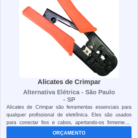
ergonômicos para garantir que você trabalhe com
conforto e segurança. Se você está procurando por
alicates de corte de qualidade, não procure mais. Nossos
alicates de corte são fabricados com materiais de alta
qualidade e possuem lâminas afiadas e resistentes para
garantir que você trabalhe com segurança e precisão.
Alicates de Crimpar
Alternativa Elétrica - São Paulo
- SP
Alicates de Crimpar são ferramentas essenciais para
qualquer profissional de eletrônica. Eles são usados
para conectar fios e cabos, apertando-os firmemente
para garantir uma conexão segura. Os alicates de
ORÇAMENTO
crimpar são projetados para segurar os cabos e fios