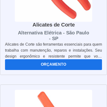
importante realizar a manutenção preventiva e corretiva
regularmente para garantir a segurança dos usuários.
Alicates de Corte
Alternativa Elétrica - São Paulo
- SP
Alicates de Corte são ferramentas essenciais para quem
trabalha com manutenção, reparos e instalações. Seu
design ergonômico e resistente permite que você
trabalhe com segurança e precisão. Os alicates de corte
ORÇAMENTO
são fabricados com materiais de alta qualidade, como
aço inoxidável, para garantir que eles sejam duráveis e
resistentes. Eles também possuem lâminas afiadas e
resistentes para cortar facilmente cabos, fios e outros
materiais. Além disso, os alicates de corte são leves e
fáceis de manusear, o que os torna ideais para trabalhos
em espaços apertados. Eles também possuem cabos