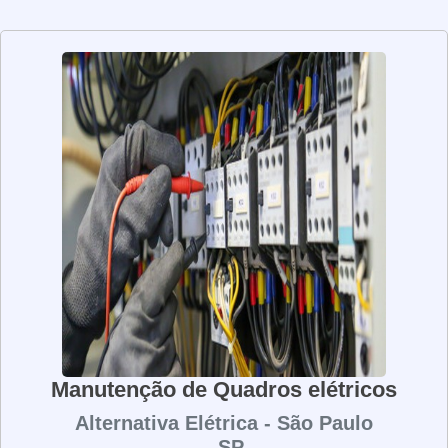
acidentes e prejuízos financeiros. Ela também ajuda a
prolongar a vida útil dos equipamentos, pois detecta e
corrige problemas antes que eles se tornem mais graves.
Além disso, a manutenção elétrica preventiva ajuda a
reduzir os custos de manutenção, pois os problemas são
detectados e corrigidos antes que eles se tornem mais
graves. Por isso, é importante que os equipamentos
elétricos sejam submetidos a manutenção elétrica
preventiva regularmente. Isso garantirá que eles
funcionem corretamente e de forma segura, além de
ajudar a reduzir os custos de manutenção.
Manutenção de Quadros elétricos
Alternativa Elétrica - São Paulo
- SP