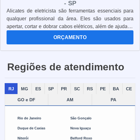
- SP
Alicates de eletricista são ferramentas essenciais para
qualquer profissional da área. Eles são usados para
apertar, cortar e dobrar cabos elétricos, além de ajudar a
conectar e desconectar componentes elétricos. Os
ORÇAMENTO
alicates de eletricista são fabricados com materiais
resistentes e duráveis, para garantir que eles possam
suportar o trabalho pesado. Eles também são projetados
Regiões de atendimento
para serem ergonômicos, para que o profissional possa
trabalhar com conforto e segurança. Além disso, os
alicates de eletricista são equipados com lâminas de aço
RJ
MG
ES
SP
PR
SC
RS
PE
BA
CE
inoxidável, que são resistentes à corrosão e à oxidação.
Isso significa que eles podem ser usados por muito
GO e DF
AM
PA
tempo sem se desgastar. Os alicates de eletricista são
ferramentas essenciais para qualquer profissional da
Rio de Janeiro
São Gonçalo
área. Eles são projetados para oferecer segurança,
resistência e durabilidade, para que o trabalho possa ser
Duque de Caxias
Nova Iguaçu
realizado com eficiência e precisão.
Niterói
Belford Roxo