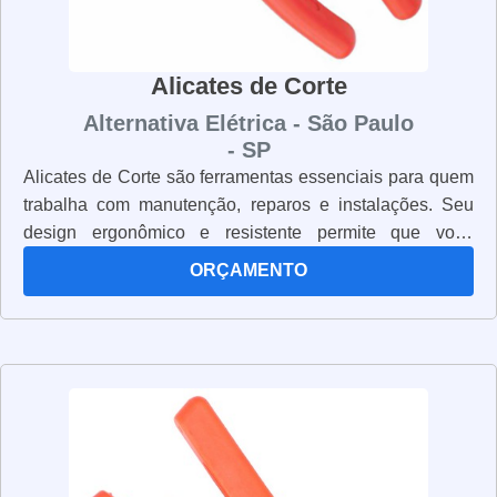
Alicates de Corte
Alternativa Elétrica - São Paulo
- SP
Alicates de Corte são ferramentas essenciais para quem
trabalha com manutenção, reparos e instalações. Seu
design ergonômico e resistente permite que você
trabalhe com segurança e precisão. Os alicates de corte
ORÇAMENTO
são fabricados com materiais de alta qualidade, como
aço inoxidável, para garantir que eles sejam duráveis e
resistentes. Eles também possuem lâminas afiadas e
resistentes para cortar facilmente cabos, fios e outros
materiais. Além disso, os alicates de corte são leves e
fáceis de manusear, o que os torna ideais para trabalhos
em espaços apertados. Eles também possuem cabos
ergonômicos para garantir que você trabalhe com