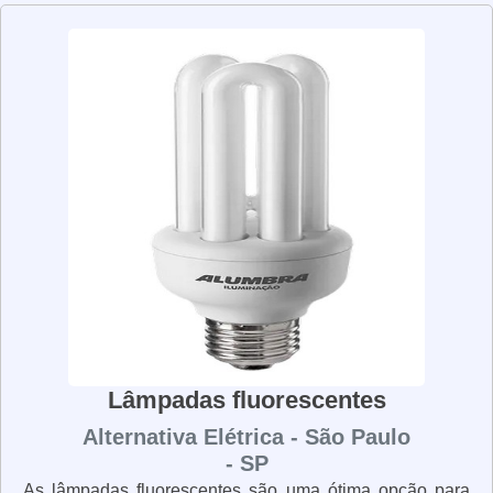
frágeis. As lâmpadas de LED são versáteis e podem ser
usadas em diversos ambientes, desde salas de estar até
cozinhas. Elas também são mais econômicas, pois
consomem menos energia e duram mais. Além disso,
elas não emitem luzes ofuscantes, o que significa que
não causam desconforto visual. As lâmpadas de LED
são uma ótima opção para quem deseja economizar
energia e ter uma iluminação de qualidade. Elas são
mais eficientes, resistentes, versáteis e econômicas. Se
você está pensando em trocar as lâmpadas da sua casa,
as lâmpadas de LED são uma ótima escolha.
Lâmpadas fluorescentes
Alternativa Elétrica - São Paulo
- SP
As lâmpadas fluorescentes são uma ótima opção para