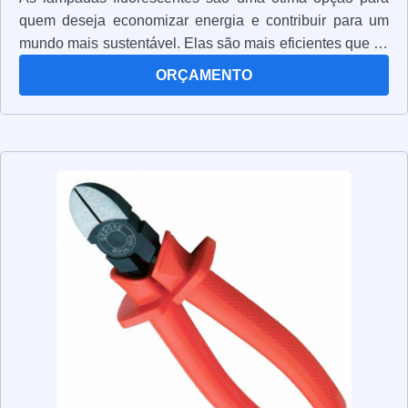
quem deseja economizar energia e contribuir para um
mundo mais sustentável. Elas são mais eficientes que as
lâmpadas incandescentes, pois consomem menos
ORÇAMENTO
energia para produzir a mesma quantidade de luz. Além
disso, elas duram muito mais, podendo chegar a até 10
anos de uso contínuo. Elas também são mais baratas,
pois a economia de energia compensa o custo inicial.
Por isso, elas são uma ótima opção para quem deseja
economizar e contribuir para um mundo mais
sustentável. Além disso, elas são mais seguras, pois não
emitem calor e não possuem partes móveis, o que as
torna mais resistentes a choques e quedas. Por isso,
elas são uma ótima opção para quem deseja economizar
energia e contribuir para um mundo mais sustentável.