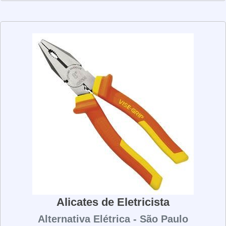
para garantir que você possa trabalhar com conforto e
precisão. Além disso, eles têm uma lâmina de aço
resistente para garantir que os cabos e fios sejam
conectados de forma segura. Os alicates de crimpar são
uma ferramenta versátil e podem ser usados para
conectar cabos de vários tamanhos e espessuras. Eles
também são úteis para conectar cabos de alta tensão,
pois são projetados para suportar altas temperaturas. Se
você está procurando uma ferramenta confiável para
conectar cabos e fios, os alicates de crimpar são a
escolha certa. Eles são fáceis de usar, seguros e
duráveis, o que os torna uma ótima opção para qualquer
profissional de eletrônica.
Alicates de Eletricista
Alternativa Elétrica - São Paulo