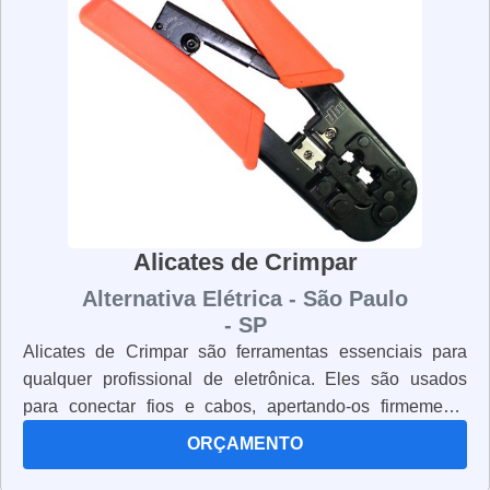
conforto e segurança. Se você está procurando por
alicates de corte de qualidade, não procure mais. Nossos
alicates de corte são fabricados com materiais de alta
qualidade e possuem lâminas afiadas e resistentes para
garantir que você trabalhe com segurança e precisão.
Alicates de Crimpar
Alternativa Elétrica - São Paulo
- SP
Alicates de Crimpar são ferramentas essenciais para
qualquer profissional de eletrônica. Eles são usados
para conectar fios e cabos, apertando-os firmemente
para garantir uma conexão segura. Os alicates de
ORÇAMENTO
crimpar são projetados para segurar os cabos e fios
enquanto são apertados. Eles têm uma alça ergonômica