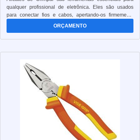
qualquer profissional de eletrônica. Eles são usados
para conectar fios e cabos, apertando-os firmemente
para garantir uma conexão segura. Os alicates de
ORÇAMENTO
crimpar são projetados para segurar os cabos e fios
enquanto são apertados. Eles têm uma alça ergonômica
para garantir que você possa trabalhar com conforto e
precisão. Além disso, eles têm uma lâmina de aço
resistente para garantir que os cabos e fios sejam
conectados de forma segura. Os alicates de crimpar são
uma ferramenta versátil e podem ser usados para
conectar cabos de vários tamanhos e espessuras. Eles
também são úteis para conectar cabos de alta tensão,
pois são projetados para suportar altas temperaturas. Se
você está procurando uma ferramenta confiável para
conectar cabos e fios, os alicates de crimpar são a
escolha certa. Eles são fáceis de usar, seguros e
duráveis, o que os torna uma ótima opção para qualquer
profissional de eletrônica.