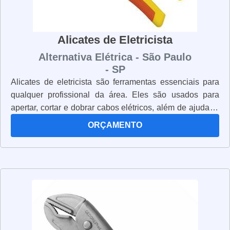
Alicates de Eletricista
Alternativa Elétrica - São Paulo
- SP
Alicates de eletricista são ferramentas essenciais para
qualquer profissional da área. Eles são usados para
apertar, cortar e dobrar cabos elétricos, além de ajudar a
conectar e desconectar componentes elétricos. Os
ORÇAMENTO
alicates de eletricista são fabricados com materiais
resistentes e duráveis, para garantir que eles possam
suportar o trabalho pesado. Eles também são projetados
para serem ergonômicos, para que o profissional possa
trabalhar com conforto e segurança. Além disso, os
alicates de eletricista são equipados com lâminas de aço
inoxidável, que são resistentes à corrosão e à oxidação.
Isso significa que eles podem ser usados por muito