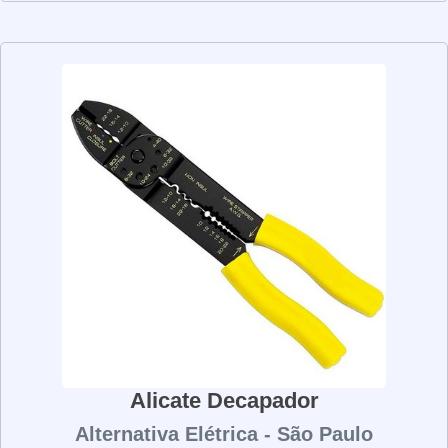
ergonômico que facilita o manuseio. Além disso, eles
são fabricados com materiais de alta qualidade, o que
garante maior durabilidade e resistência. Os alicates de
pressão são ideais para quem precisa de uma
ferramenta prática e eficiente para realizar reparos e
manutenção. Eles são fáceis de usar e oferecem
resultados precisos e seguros. Se você precisa de uma
ferramenta versátil e de qualidade para realizar reparos e
manutenção, os alicates de pressão são a melhor opção.
Com eles, você terá resultados precisos e seguros, além
de economizar tempo e esforço.
Alicate Decapador
Alternativa Elétrica - São Paulo