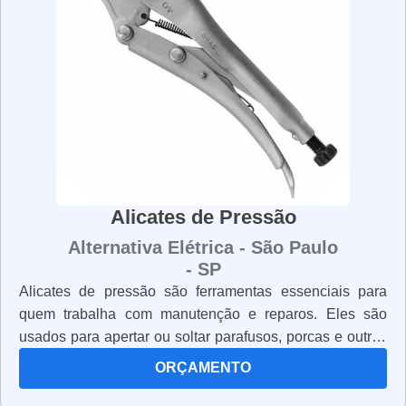
tempo sem se desgastar. Os alicates de eletricista são
ferramentas essenciais para qualquer profissional da
área. Eles são projetados para oferecer segurança,
resistência e durabilidade, para que o trabalho possa ser
realizado com eficiência e precisão.
Alicates de Pressão
Alternativa Elétrica - São Paulo
- SP
Alicates de pressão são ferramentas essenciais para
quem trabalha com manutenção e reparos. Eles são
usados para apertar ou soltar parafusos, porcas e outros
tipos de conexões. Os alicates de pressão são muito
ORÇAMENTO
versáteis e podem ser usados em diversas aplicações.
Eles são leves, resistentes e possuem um design