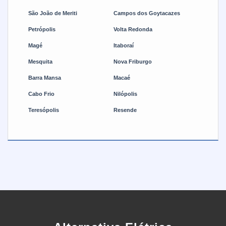
pode realizar trabalhos de manutenção com rapidez e
São João de Meriti
Campos dos Goytacazes
precisão.
Petrópolis
Volta Redonda
Magé
Itaboraí
Mesquita
Nova Friburgo
Barra Mansa
Macaé
Cabo Frio
Nilópolis
Teresópolis
Resende