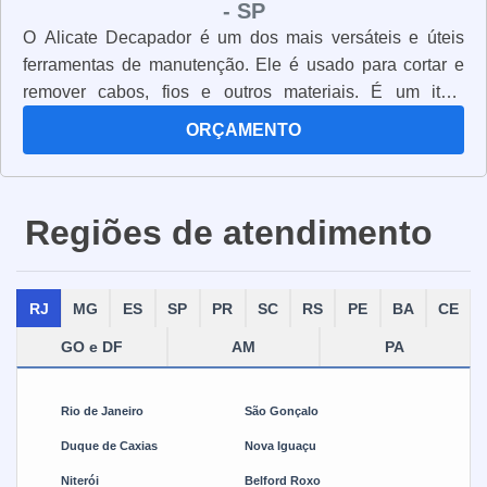
- SP
O Alicate Decapador é um dos mais versáteis e úteis
ferramentas de manutenção. Ele é usado para cortar e
remover cabos, fios e outros materiais. É um item
essencial para qualquer oficina, pois permite que você
ORÇAMENTO
faça trabalhos de manutenção com rapidez e precisão. O
Alicate Decapador é feito de aço de alta qualidade, o que
o torna resistente e durável. Ele tem uma alça
Regiões de atendimento
ergonômica para maior conforto e controle. Além disso,
possui lâminas afiadas e resistentes para cortar cabos e
fios com facilidade. O Alicate Decapador é ideal para
RJ
MG
ES
SP
PR
SC
RS
PE
BA
CE
trabalhos de manutenção em eletrodomésticos,
equipamentos elétricos, cabos de computador e outros
GO e DF
AM
PA
materiais. Ele é fácil de usar e pode ser usado por
profissionais e amadores. Se você está procurando uma
Rio de Janeiro
São Gonçalo
ferramenta versátil e de alta qualidade para sua oficina, o
Alicate Decapador é a escolha certa. Ele é resistente,
Duque de Caxias
Nova Iguaçu
durável e oferece excelente desempenho. Com ele, você
Niterói
Belford Roxo