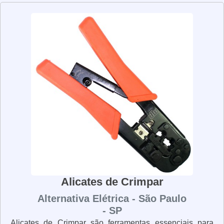
resistentes para cortar facilmente cabos, fios e outros
materiais. Além disso, os alicates de corte são leves e
fáceis de manusear, o que os torna ideais para trabalhos
em espaços apertados. Eles também possuem cabos
ergonômicos para garantir que você trabalhe com
conforto e segurança. Se você está procurando por
alicates de corte de qualidade, não procure mais. Nossos
alicates de corte são fabricados com materiais de alta
qualidade e possuem lâminas afiadas e resistentes para
garantir que você trabalhe com segurança e precisão.
Alicates de Crimpar
Alternativa Elétrica - São Paulo
- SP
Alicates de Crimpar são ferramentas essenciais para