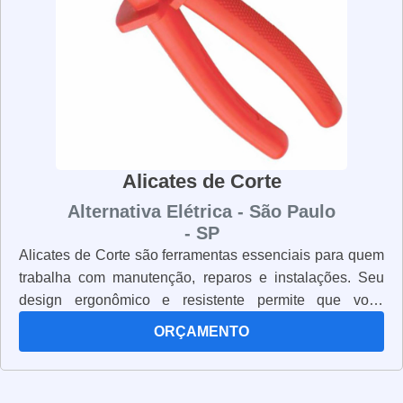
Alicates de Corte
Alternativa Elétrica - São Paulo
- SP
Alicates de Corte são ferramentas essenciais para quem
trabalha com manutenção, reparos e instalações. Seu
design ergonômico e resistente permite que você
trabalhe com segurança e precisão. Os alicates de corte
ORÇAMENTO
são fabricados com materiais de alta qualidade, como
aço inoxidável, para garantir que eles sejam duráveis e
resistentes. Eles também possuem lâminas afiadas e