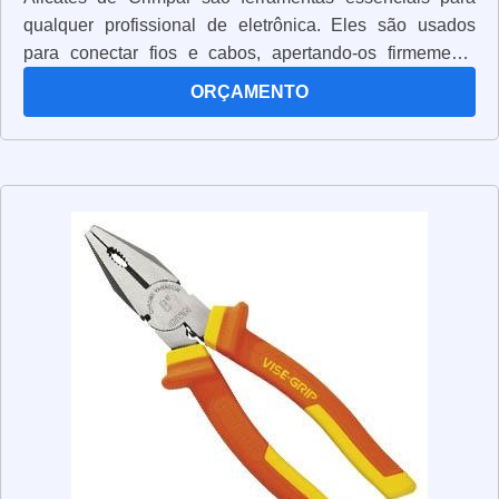
eficiente com os fios elétricos de qualidade.
qualquer profissional de eletrônica. Eles são usados
para conectar fios e cabos, apertando-os firmemente
para garantir uma conexão segura. Os alicates de
ORÇAMENTO
crimpar são projetados para segurar os cabos e fios
enquanto são apertados. Eles têm uma alça ergonômica
para garantir que você possa trabalhar com conforto e
precisão. Além disso, eles têm uma lâmina de aço
resistente para garantir que os cabos e fios sejam
conectados de forma segura. Os alicates de crimpar são
uma ferramenta versátil e podem ser usados para
conectar cabos de vários tamanhos e espessuras. Eles
também são úteis para conectar cabos de alta tensão,
pois são projetados para suportar altas temperaturas. Se
você está procurando uma ferramenta confiável para
conectar cabos e fios, os alicates de crimpar são a
escolha certa. Eles são fáceis de usar, seguros e
duráveis, o que os torna uma ótima opção para qualquer
profissional de eletrônica.