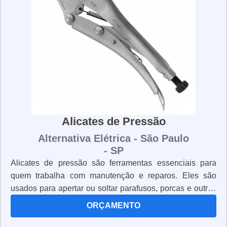
tempo sem se desgastar. Os alicates de eletricista são
ferramentas essenciais para qualquer profissional da
área. Eles são projetados para oferecer segurança,
resistência e durabilidade, para que o trabalho possa ser
realizado com eficiência e precisão.
Alicates de Pressão
Alternativa Elétrica - São Paulo
- SP
Alicates de pressão são ferramentas essenciais para
quem trabalha com manutenção e reparos. Eles são
usados para apertar ou soltar parafusos, porcas e outros
tipos de conexões. Os alicates de pressão são muito
ORÇAMENTO
versáteis e podem ser usados em diversas aplicações.
Eles são leves, resistentes e possuem um design