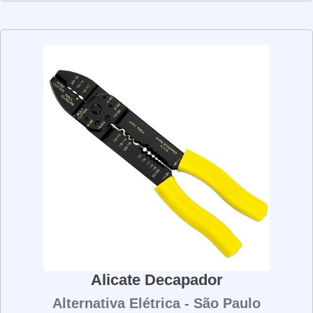
ergonômico que facilita o manuseio. Além disso, eles
são fabricados com materiais de alta qualidade, o que
garante maior durabilidade e resistência. Os alicates de
pressão são ideais para quem precisa de uma
ferramenta prática e eficiente para realizar reparos e
manutenção. Eles são fáceis de usar e oferecem
resultados precisos e seguros. Se você precisa de uma
ferramenta versátil e de qualidade para realizar reparos e
manutenção, os alicates de pressão são a melhor opção.
Com eles, você terá resultados precisos e seguros, além
de economizar tempo e esforço.
Alicate Decapador
Alternativa Elétrica - São Paulo