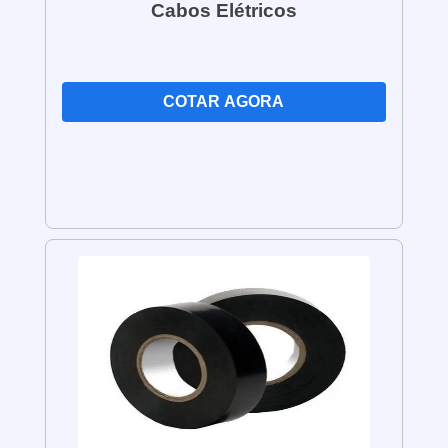
Cabos Elétricos
ou alumínio, materiais altamente
condutores de eletricidade.
Isolamento:
Os fios são revestidos
com um material isolante, como PVC
COTAR AGORA
(policloreto de vinila), polietileno ou
borracha, que protege o condutor e
evita o contato direto com outros
materiais.
Bitola:
Os fios estão disponíveis em
diferentes bitolas, que determinam a
capacidade de condução de corrente
elétrica. A escolha da bitola
adequada depende da carga elétrica
e da distância a ser percorrida.
Flexibilidade:
Os fios elétricos são
flexíveis, o que facilita sua
instalação e permite que sejam
utilizados em diferentes tipos de
projetos.
Classificação de Temperatura:
Os