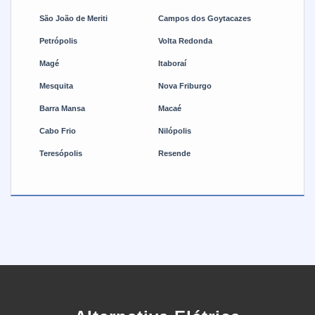
pode realizar trabalhos de manutenção com rapidez e
São João de Meriti
Campos dos Goytacazes
precisão.
Petrópolis
Volta Redonda
Magé
Itaboraí
Mesquita
Nova Friburgo
Barra Mansa
Macaé
Cabo Frio
Nilópolis
Teresópolis
Resende