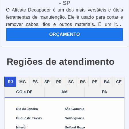
- SP
O Alicate Decapador é um dos mais versáteis e úteis
ferramentas de manutenção. Ele é usado para cortar e
remover cabos, fios e outros materiais. É um item
essencial para qualquer oficina, pois permite que você
ORÇAMENTO
faça trabalhos de manutenção com rapidez e precisão. O
Alicate Decapador é feito de aço de alta qualidade, o que
o torna resistente e durável. Ele tem uma alça
Regiões de atendimento
ergonômica para maior conforto e controle. Além disso,
possui lâminas afiadas e resistentes para cortar cabos e
fios com facilidade. O Alicate Decapador é ideal para
RJ
MG
ES
SP
PR
SC
RS
PE
BA
CE
trabalhos de manutenção em eletrodomésticos,
equipamentos elétricos, cabos de computador e outros
GO e DF
AM
PA
materiais. Ele é fácil de usar e pode ser usado por
profissionais e amadores. Se você está procurando uma
Rio de Janeiro
São Gonçalo
ferramenta versátil e de alta qualidade para sua oficina, o
Alicate Decapador é a escolha certa. Ele é resistente,
Duque de Caxias
Nova Iguaçu
durável e oferece excelente desempenho. Com ele, você
Niterói
Belford Roxo