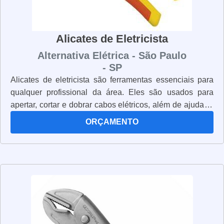
Alicates de Eletricista
Alternativa Elétrica - São Paulo
- SP
Alicates de eletricista são ferramentas essenciais para
qualquer profissional da área. Eles são usados para
apertar, cortar e dobrar cabos elétricos, além de ajudar a
conectar e desconectar componentes elétricos. Os
ORÇAMENTO
alicates de eletricista são fabricados com materiais
resistentes e duráveis, para garantir que eles possam
suportar o trabalho pesado. Eles também são projetados
para serem ergonômicos, para que o profissional possa
trabalhar com conforto e segurança. Além disso, os
alicates de eletricista são equipados com lâminas de aço
inoxidável, que são resistentes à corrosão e à oxidação.
Isso significa que eles podem ser usados por muito