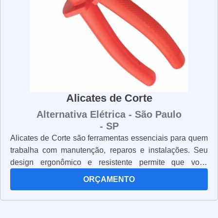
extensão e aplicações móveis.
Fio Rígido
O fio rígido é usado em instalações fixas,
como em eletrodutos e conduítes,
proporcionando maior resistência mecânica.
Alicates de Corte
Fio de Cobre Nu
Alternativa Elétrica - São Paulo
O fio de cobre nu é utilizado em
- SP
aterramentos elétricos, garantindo a
Alicates de Corte são ferramentas essenciais para quem
dissipação segura de correntes elétricas.
trabalha com manutenção, reparos e instalações. Seu
design ergonômico e resistente permite que você
Fio Subterrâneo
trabalhe com segurança e precisão. Os alicates de corte
ORÇAMENTO
O fio subterrâneo é projetado para ser
são fabricados com materiais de alta qualidade, como
aço inoxidável, para garantir que eles sejam duráveis e
enterrado diretamente no solo, sendo
resistentes. Eles também possuem lâminas afiadas e
utilizado em instalações externas e