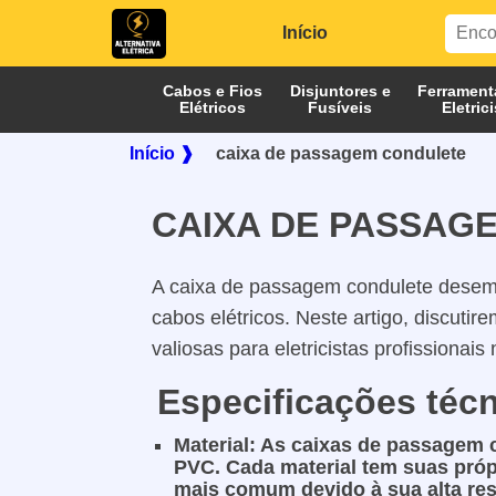
Início
Cabos e Fios
Disjuntores e
Ferrament
Elétricos
Fusíveis
Eletric
Início ❱
caixa de passagem condulete
CAIXA DE PASSAG
A caixa de passagem condulete desempe
cabos elétricos. Neste artigo, discut
valiosas para eletricistas profissionai
Especificações téc
Material: As caixas de passagem 
PVC. Cada material tem suas própr
mais comum devido à sua alta res