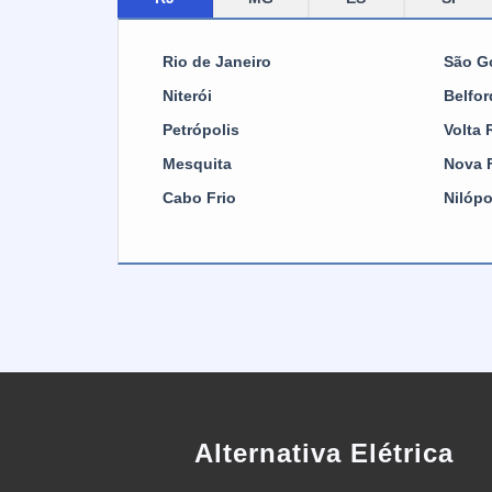
que
tra
uni
dis
os
Rio de Janeiro
São G
pa
boa
tem
Niterói
Belfo
NR
qu
Petrópolis
Volta
gar
amb
Mesquita
Nova 
os 
cab
com
Cabo Frio
Nilópo
são
fle
ins
ace
ide
ene
ind
se
dur
Alternativa Elétrica