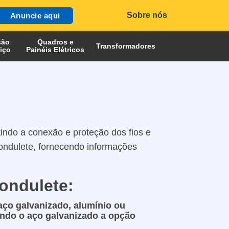
Sobre nós
Anuncie aqui
ção
Quadros e
Transformadores
iço
Painéis Elétricos
indo a conexão e proteção dos fios e
condulete, fornecendo informações
ondulete:
aço galvanizado, alumínio ou
sendo o aço galvanizado a opção