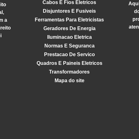
Cabos E Fios Eletricos
Aqui
ito
Disjuntores E Fusiveis
d
l,
pr
Ferramentas Para Eletricistas
m a
aten
reito
Geradores De Energia
i
Iluminacao Eletrica
Normas E Seguranca
Prestacao De Servico
Quadros E Paineis Eletricos
Transformadores
Mapa do site