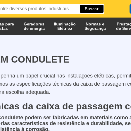
as para
Geradores
Iluminação
Normas e
Presta
istas
de energia
Elétrica
Segurança
de Serv
EM CONDULETE
nha um papel crucial nas instalações elétricas, permit
iremos as especificações técnicas da caixa de passagem 
s na escolha adequada.
nicas da caixa de passagem c
condulete podem ser fabricadas em materiais como 
ias características de resistência e durabilidade, 
istência à corrosão.