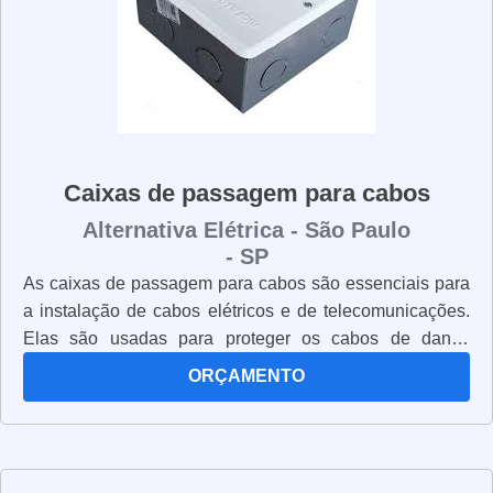
Caixas de passagem para cabos
Alternativa Elétrica - São Paulo
- SP
As caixas de passagem para cabos são essenciais para
a instalação de cabos elétricos e de telecomunicações.
Elas são usadas para proteger os cabos de danos
mecânicos, além de permitir a passagem de cabos entre
ORÇAMENTO
paredes, tetos e pisos. As caixas de passagem para
cabos são fabricadas em diversos materiais, como
plástico, metal e aço inoxidável. Elas são resistentes à
corrosão e às intempéries, além de serem fáceis de