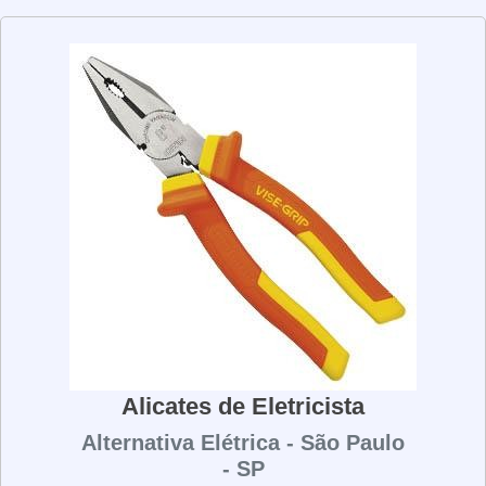
precisão. Além disso, eles têm uma lâmina de aço
resistente para garantir que os cabos e fios sejam
conectados de forma segura. Os alicates de crimpar são
uma ferramenta versátil e podem ser usados para
conectar cabos de vários tamanhos e espessuras. Eles
também são úteis para conectar cabos de alta tensão,
pois são projetados para suportar altas temperaturas. Se
você está procurando uma ferramenta confiável para
conectar cabos e fios, os alicates de crimpar são a
escolha certa. Eles são fáceis de usar, seguros e
duráveis, o que os torna uma ótima opção para qualquer
profissional de eletrônica.
Alicates de Eletricista
Alternativa Elétrica - São Paulo
- SP