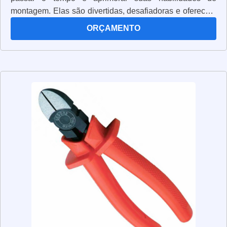
montagem. Elas são divertidas, desafiadoras e oferecem
a oportunidade de criar algo único e especial. As caixas
ORÇAMENTO
de montagem são ideais para quem procura um projeto
divertido e desafiador. Elas vêm com todas as peças
necessárias para montar o projeto, além de instruções
detalhadas para ajudar a guiar o processo. Além disso,
as caixas de montagem são uma ótima maneira de
desenvolver habilidades de montagem, como ler
instruções, seguir diagramas e trabalhar com
ferramentas. Elas também podem ajudar a desenvolver
habilidades de resolução de problemas, pois exigem que
você pense de forma criativa para encontrar soluções. As
caixas de montagem são uma ótima maneira de passar o
tempo e aprimorar suas habilidades. Se você está
procurando um projeto divertido e desafiador, as caixas
de montagem são uma ótima opção.