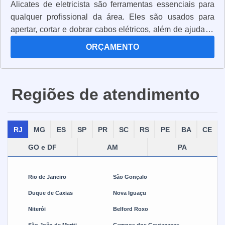
Alicates de eletricista são ferramentas essenciais para
qualquer profissional da área. Eles são usados para
apertar, cortar e dobrar cabos elétricos, além de ajudar a
conectar e desconectar componentes elétricos. Os
ORÇAMENTO
alicates de eletricista são fabricados com materiais
resistentes e duráveis, para garantir que eles possam
suportar o trabalho pesado. Eles também são projetados
Regiões de atendimento
para serem ergonômicos, para que o profissional possa
trabalhar com conforto e segurança. Além disso, os
alicates de eletricista são equipados com lâminas de aço
RJ
MG
ES
SP
PR
SC
RS
PE
BA
CE
inoxidável, que são resistentes à corrosão e à oxidação.
Isso significa que eles podem ser usados por muito
GO e DF
AM
PA
tempo sem se desgastar. Os alicates de eletricista são
ferramentas essenciais para qualquer profissional da
Rio de Janeiro
São Gonçalo
área. Eles são projetados para oferecer segurança,
resistência e durabilidade, para que o trabalho possa ser
Duque de Caxias
Nova Iguaçu
realizado com eficiência e precisão.
Niterói
Belford Roxo
São João de Meriti
Campos dos Goytacazes