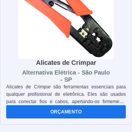
alicates de corte de qualidade, não procure mais. Nossos
alicates de corte são fabricados com materiais de alta
qualidade e possuem lâminas afiadas e resistentes para
garantir que você trabalhe com segurança e precisão.
Alicates de Crimpar
Alternativa Elétrica - São Paulo
- SP
Alicates de Crimpar são ferramentas essenciais para
qualquer profissional de eletrônica. Eles são usados
para conectar fios e cabos, apertando-os firmemente
para garantir uma conexão segura. Os alicates de
ORÇAMENTO
crimpar são projetados para segurar os cabos e fios
enquanto são apertados. Eles têm uma alça ergonômica
para garantir que você possa trabalhar com conforto e