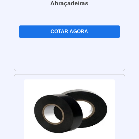
Abraçadeiras
Dimensões: As caixas condulete
estão disponíveis em várias
dimensões, incluindo tamanhos
como ½"""", ¾"""", 1"""", 1 ½"""",
entre outros. A escolha do tamanho
COTAR AGORA
correto depende da quantidade e do
diâmetro dos fios e cabos a serem
conectados.
Tipo de montagem: As caixas
condulete podem ser de embutir
(instaladas dentro das paredes) ou
de sobrepor (fixadas na superfície
das paredes). A seleção do tipo de
montagem depende da configuração
da instalação elétrica.
Resistência à umidade e poeira: As
caixas condulete podem ter
classificações de proteção contra
umidade e poeira, como IP54 ou
IP65. Essa classificação indica o
nível de proteção que a caixa