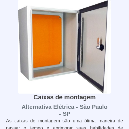
instalar. Além disso, as caixas de passagem para cabos
são projetadas para serem seguras e duráveis. Elas são
projetadas para suportar a pressão dos cabos, além de
serem à prova de fogo e resistentes à água. As caixas de
passagem para cabos são essenciais para a instalação
de cabos elétricos e de telecomunicações. Elas são
projetadas para serem seguras, duráveis e resistentes às
intempéries. Elas são fáceis de instalar e oferecem
proteção aos cabos contra danos mecânicos.
Caixas de montagem
Alternativa Elétrica - São Paulo
- SP
As caixas de montagem são uma ótima maneira de
passar o tempo e aprimorar suas habilidades de