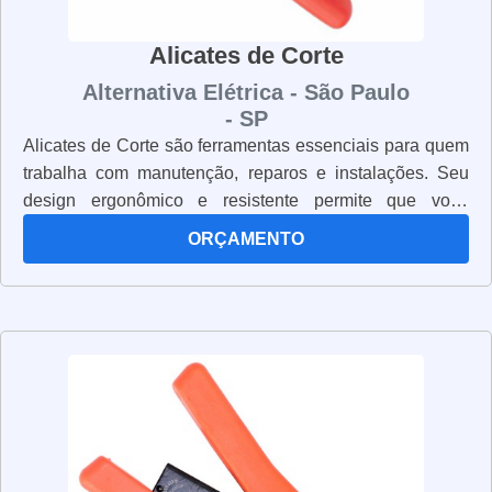
Alicates de Corte
Alternativa Elétrica - São Paulo
- SP
Alicates de Corte são ferramentas essenciais para quem
trabalha com manutenção, reparos e instalações. Seu
design ergonômico e resistente permite que você
trabalhe com segurança e precisão. Os alicates de corte
ORÇAMENTO
são fabricados com materiais de alta qualidade, como
aço inoxidável, para garantir que eles sejam duráveis e
resistentes. Eles também possuem lâminas afiadas e
resistentes para cortar facilmente cabos, fios e outros
materiais. Além disso, os alicates de corte são leves e
fáceis de manusear, o que os torna ideais para trabalhos
em espaços apertados. Eles também possuem cabos
ergonômicos para garantir que você trabalhe com
conforto e segurança. Se você está procurando por