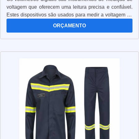
voltagem que oferecem uma leitura precisa e confiável.
Estes dispositivos são usados para medir a voltagem de
circuitos elétricos, permitindo que os usuários verifiquem
ORÇAMENTO
se os circuitos estão funcionando corretamente. Os
voltímetros digitais são muito fáceis de usar e oferecem
uma leitura clara e precisa. Além disso, eles são muito
compactos e leves, o que os torna ideais para uso em
campo. Os voltímetros digitais também são muito
seguros, pois possuem proteção contra sobrecarga e
curto-circuito. Estes dispositivos são extremamente úteis
para qualquer pessoa que precise medir voltagem de
circuitos elétricos, pois oferecem uma leitura precisa e
confiável.