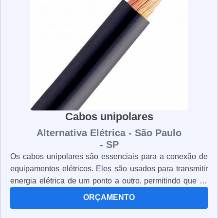
corretamente e que os mantenham limpos e em boas
condições. Os uniformes NR10 são essenciais para
garantir a segurança de todos os trabalhadores que
lidam com energia elétrica.
Cabos unipolares
Alternativa Elétrica - São Paulo
- SP
Os cabos unipolares são essenciais para a conexão de
equipamentos elétricos. Eles são usados para transmitir
energia elétrica de um ponto a outro, permitindo que os
dispositivos funcionem corretamente. Os cabos
ORÇAMENTO
unipolares são fabricados com materiais resistentes e
duráveis, como cobre, alumínio e aço. Eles são