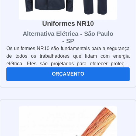
Uniformes NR10
Alternativa Elétrica - São Paulo
- SP
Os uniformes NR10 são fundamentais para a segurança
de todos os trabalhadores que lidam com energia
elétrica. Eles são projetados para oferecer proteção
contra choques elétricos, queimaduras, riscos mecânicos
ORÇAMENTO
e outros riscos de segurança. Os uniformes NR10 são
fabricados com materiais resistentes e duráveis, que
oferecem proteção e conforto aos usuários. Além disso,
eles são projetados para serem fáceis de usar e manter.
Os uniformes NR10 são obrigatórios para todos os
trabalhadores que lidam com energia elétrica, pois eles
oferecem a segurança necessária para evitar acidentes.
É importante que os trabalhadores usem os uniformes