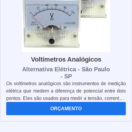
Voltímetros Analógicos
Alternativa Elétrica - São Paulo
- SP
Os voltímetros analógicos são instrumentos de medição
elétrica que medem a diferença de potencial entre dois
pontos. Eles são usados para medir a tensão, corrente e
resistência em circuitos elétricos. Os voltímetros
ORÇAMENTO
analógicos são muito precisos e confiáveis, pois usam
um ponteiro para mostrar a leitura. Eles são muito fáceis
de usar e são ideais para aplicações de laboratório, pois