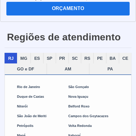
transformadores, geradores e outros dispositivos. Os
ORÇAMENTO
cabos multipolares são fabricados com materiais
resistentes e de alta qualidade, para garantir a
segurança e a eficiência da transmissão de energia.
Regiões de atendimento
Além disso, eles são projetados para suportar altas
temperaturas e vibrações, para que possam ser usados
em ambientes industriais. Os cabos multipolares também
RJ
MG
ES
SP
PR
SC
RS
PE
BA
CE
são projetados para serem flexíveis, para que possam
ser instalados em locais de difícil acesso. Eles são a
GO e DF
AM
PA
solução ideal para a transmissão de energia elétrica em
ambientes industriais, pois oferecem segurança,
Rio de Janeiro
São Gonçalo
eficiência e durabilidade.
Duque de Caxias
Nova Iguaçu
Niterói
Belford Roxo
São João de Meriti
Campos dos Goytacazes
Petrópolis
Volta Redonda
Magé
Itaboraí