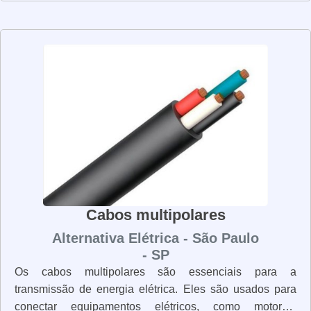
projetados para suportar altas temperaturas e resistir à
corrosão. Além disso, eles são resistentes ao fogo e às
intempéries, o que os torna ideais para uso em
ambientes externos. Os cabos unipolares são fáceis de
instalar e manter. Eles são leves e flexíveis, o que os
torna ideais para uso em espaços apertados. Além disso,
eles são resistentes a vibrações e choques, o que os
torna ideais para uso em equipamentos industriais. Os
cabos unipolares são uma solução eficaz para a
conexão de equipamentos elétricos. Eles são
resistentes, duráveis e fáceis de instalar e manter. Se
você precisa de cabos unipolares para sua instalação
Cabos multipolares
elétrica, não hesite em procurar por um fornecedor de
Alternativa Elétrica - São Paulo
qualidade.
- SP
Os cabos multipolares são essenciais para a
transmissão de energia elétrica. Eles são usados para
conectar equipamentos elétricos, como motores,