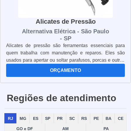
Alicates de Pressão
Alternativa Elétrica - São Paulo
- SP
Alicates de pressão são ferramentas essenciais para
quem trabalha com manutenção e reparos. Eles são
usados para apertar ou soltar parafusos, porcas e outros
tipos de conexões. Os alicates de pressão são muito
ORÇAMENTO
versáteis e podem ser usados em diversas aplicações.
Eles são leves, resistentes e possuem um design
ergonômico que facilita o manuseio. Além disso, eles
Regiões de atendimento
são fabricados com materiais de alta qualidade, o que
garante maior durabilidade e resistência. Os alicates de
pressão são ideais para quem precisa de uma
RJ
MG
ES
SP
PR
SC
RS
PE
BA
CE
ferramenta prática e eficiente para realizar reparos e
manutenção. Eles são fáceis de usar e oferecem
GO e DF
AM
PA