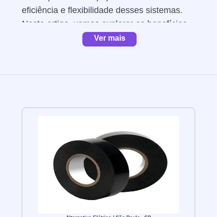
eficiência e flexibilidade desses sistemas.
Neste artigo, vamos explorar os benefícios
desses transformadores especiais,
Ver mais
fornecendo informações valiosas para quem
busca soluções eficientes e versáteis na
regulação de tensão em sistemas elétricos
trifásicos.
Benefícios do
autotransformador
trifásico:
Regulação precisa de tensão: O
autotransformador trifásico permite
a regulação precisa da tensão em
cada uma das fases do sistema
elétrico. Isso é essencial para