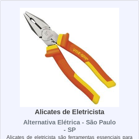
precisão. Além disso, eles têm uma lâmina de aço
resistente para garantir que os cabos e fios sejam
conectados de forma segura. Os alicates de crimpar são
uma ferramenta versátil e podem ser usados para
conectar cabos de vários tamanhos e espessuras. Eles
também são úteis para conectar cabos de alta tensão,
pois são projetados para suportar altas temperaturas. Se
você está procurando uma ferramenta confiável para
conectar cabos e fios, os alicates de crimpar são a
escolha certa. Eles são fáceis de usar, seguros e
duráveis, o que os torna uma ótima opção para qualquer
profissional de eletrônica.
Alicates de Eletricista
Alternativa Elétrica - São Paulo
- SP
Alicates de eletricista são ferramentas essenciais para