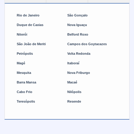
resultados precisos e seguros. Se você precisa de uma
ferramenta versátil e de qualidade para realizar reparos e
Rio de Janeiro
São Gonçalo
manutenção, os alicates de pressão são a melhor opção.
Com eles, você terá resultados precisos e seguros, além
Duque de Caxias
Nova Iguaçu
de economizar tempo e esforço.
Niterói
Belford Roxo
São João de Meriti
Campos dos Goytacazes
Petrópolis
Volta Redonda
Magé
Itaboraí
Mesquita
Nova Friburgo
Barra Mansa
Macaé
Cabo Frio
Nilópolis
Teresópolis
Resende