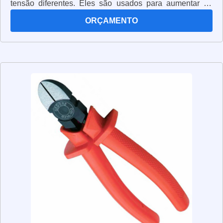
tensão diferentes. Eles são usados para aumentar ou
diminuir a tensão de uma fonte de energia, permitindo
ORÇAMENTO
que ela seja usada em outros dispositivos. Os
autotransformadores são muito úteis para aplicações
industriais, pois permitem que a energia seja transferida
de forma eficiente e segura. Além disso, eles são muito
versáteis, pois podem ser usados em diversas
aplicações, desde a transferência de energia entre duas
fontes de tensão diferentes até a proteção contra
sobrecargas. Os autotransformadores são uma ótima
opção para quem precisa de uma solução eficiente e
segura para transferir energia elétrica.