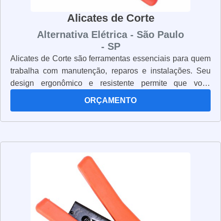
Alicates de Corte
Alternativa Elétrica - São Paulo
- SP
Alicates de Corte são ferramentas essenciais para quem
trabalha com manutenção, reparos e instalações. Seu
design ergonômico e resistente permite que você
trabalhe com segurança e precisão. Os alicates de corte
ORÇAMENTO
são fabricados com materiais de alta qualidade, como
aço inoxidável, para garantir que eles sejam duráveis e
resistentes. Eles também possuem lâminas afiadas e
resistentes para cortar facilmente cabos, fios e outros
materiais. Além disso, os alicates de corte são leves e
fáceis de manusear, o que os torna ideais para trabalhos
em espaços apertados. Eles também possuem cabos
ergonômicos para garantir que você trabalhe com
conforto e segurança. Se você está procurando por
alicates de corte de qualidade, não procure mais. Nossos