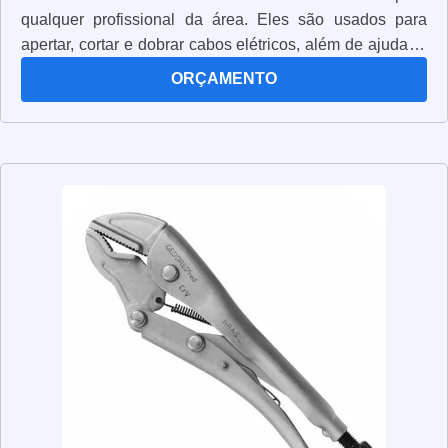
qualquer profissional da área. Eles são usados para
apertar, cortar e dobrar cabos elétricos, além de ajudar a
conectar e desconectar componentes elétricos. Os
ORÇAMENTO
alicates de eletricista são fabricados com materiais
resistentes e duráveis, para garantir que eles possam
suportar o trabalho pesado. Eles também são projetados
para serem ergonômicos, para que o profissional possa
trabalhar com conforto e segurança. Além disso, os
alicates de eletricista são equipados com lâminas de aço
inoxidável, que são resistentes à corrosão e à oxidação.
Isso significa que eles podem ser usados por muito
tempo sem se desgastar. Os alicates de eletricista são
ferramentas essenciais para qualquer profissional da
área. Eles são projetados para oferecer segurança,
resistência e durabilidade, para que o trabalho possa ser
realizado com eficiência e precisão.