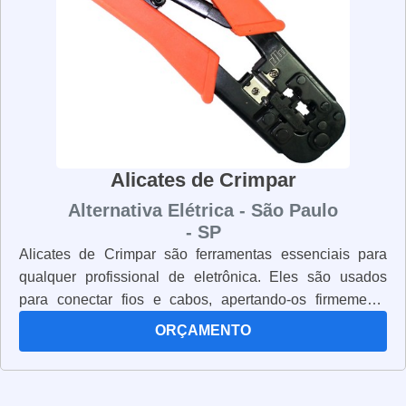
alicates de corte são fabricados com materiais de alta
qualidade e possuem lâminas afiadas e resistentes para
garantir que você trabalhe com segurança e precisão.
Alicates de Crimpar
Alternativa Elétrica - São Paulo
- SP
Alicates de Crimpar são ferramentas essenciais para
qualquer profissional de eletrônica. Eles são usados
para conectar fios e cabos, apertando-os firmemente
para garantir uma conexão segura. Os alicates de
ORÇAMENTO
crimpar são projetados para segurar os cabos e fios
enquanto são apertados. Eles têm uma alça ergonômica
para garantir que você possa trabalhar com conforto e